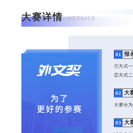
大赛详情
/ DETAILS
报
01
①方式一
②方式二
大
02
大赛分为
大
03