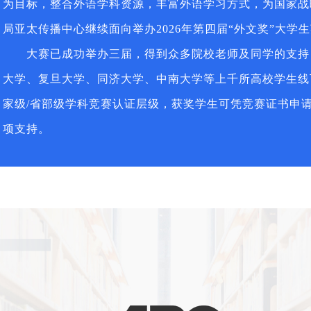
为目标，整合外语学科资源，丰富外语学习方式，为国家战
局亚太传播中心继续面向举办2026年第四届“外文奖”大学
大赛已成功举办三届，得到众多院校老师及同学的支持
大学、复旦大学、同济大学、中南大学等上千所高校学生线
家级/省部级学科竞赛认证层级，获奖学生可凭竞赛证书申
项支持。