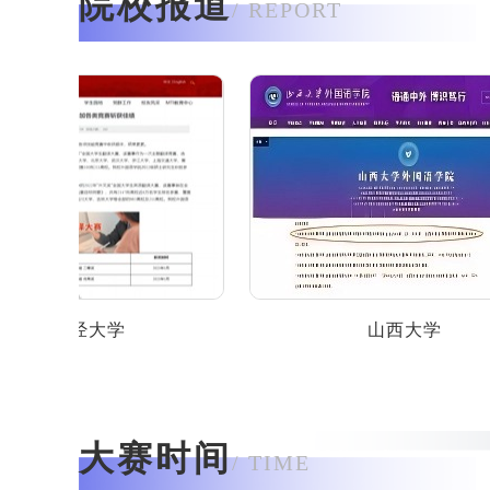
院校报道
/ REPORT
财经大学
山西大学
大赛时间
/ TIME