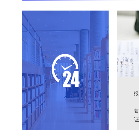
报
获
证